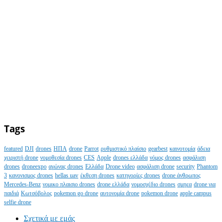
Tags
featured
DJI
drones
ΗΠΑ
drone
Parrot
ρυθμιστικό πλαίσιο
gearbest
καινοτομία
άδεια
χειριστή drone
νομοθεσία drones
CES
Apple
drones ελλάδα
νόμος drones
ασφάλιση
drones
droneexpo
αγώνας drones
Ελλάδα
Drone video
ασφάλιση drone
security
Phantom
3
κανονισμος drones
hellas uav
έκθεση drones
κατηγορίες drones
drone άνθρωπος
Mercedes-Benz
νομικο πλαισιο drones
drone ελλάδα
νομοσχέδιο drones
σμηεα
drone για
παιδιά
Κωτσόβολος
pokemon go drone
αυτονομία drone
pokemon drone
apple campus
selfie drone
Σχετικά με εμάς