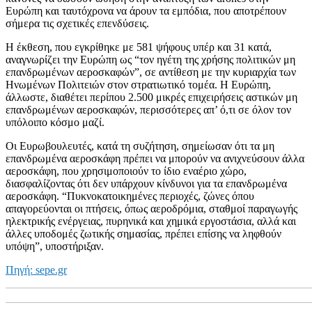
Ευρώπη και ταυτόχρονα να άρουν τα εμπόδια, που αποτρέπουν
σήμερα τις σχετικές επενδύσεις.
Η έκθεση, που εγκρίθηκε με 581 ψήφους υπέρ και 31 κατά,
αναγνωρίζει την Ευρώπη ως “τον ηγέτη της χρήσης πολιτικών μη
επανδρωμένων αεροσκαφών”, σε αντίθεση με την κυριαρχία των
Ηνωμένων Πολιτειών στον στρατιωτικό τομέα. Η Ευρώπη,
άλλωστε, διαθέτει περίπου 2.500 μικρές επιχειρήσεις αστικών μη
επανδρωμένων αεροσκαφών, περισσότερες απ’ ό,τι σε όλον τον
υπόλοιπο κόσμο μαζί.
Οι Ευρωβουλευτές, κατά τη συζήτηση, σημείωσαν ότι τα μη
επανδρωμένα αεροσκάφη πρέπει να μπορούν να ανιχνεύσουν άλλα
αεροσκάφη, που χρησιμοποιούν το ίδιο εναέριο χώρο,
διασφαλίζοντας ότι δεν υπάρχουν κίνδυνοι για τα επανδρωμένα
αεροσκάφη. “Πυκνοκατοικημένες περιοχές, ζώνες όπου
απαγορεύονται οι πτήσεις, όπως αεροδρόμια, σταθμοί παραγωγής
ηλεκτρικής ενέργειας, πυρηνικά και χημικά εργοστάσια, αλλά και
άλλες υποδομές ζωτικής σημασίας, πρέπει επίσης να ληφθούν
υπόψη”, υποστήριξαν.
Πηγή: sepe.gr