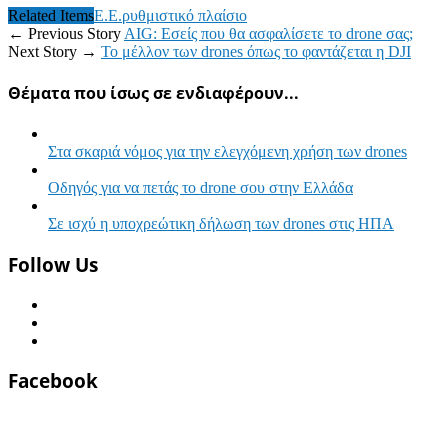
Related Items
Ε.Ε.
ρυθμιστικό πλαίσιο
← Previous Story
AIG: Εσείς που θα ασφαλίσετε το drone σας;
Next Story →
Το μέλλον των drones όπως το φαντάζεται η DJI
Θέματα που ίσως σε ενδιαφέρουν...
Στα σκαριά νόμος για την ελεγχόμενη χρήση των drones
Οδηγός για να πετάς το drone σου στην Ελλάδα
Σε ισχύ η υποχρεώτικη δήλωση των drones στις ΗΠΑ
Follow Us
Facebook