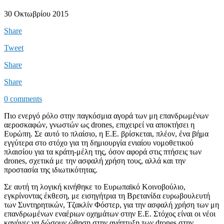
30 Οκτωβρίου 2015
Share
Tweet
Share
Share
0 comments
Πιο ενεργό ρόλο στην παγκόσμια αγορά των μη επανδρωμένων
αεροσκαφών, γνωστών ως drones, επιχειρεί να αποκτήσει η
Ευρώπη. Σε αυτό το πλαίσιο, η Ε.Ε. βρίσκεται, πλέον, ένα βήμα
εγγύτερα στο στόχο για τη δημιουργία ενιαίου νομοθετικού
πλαισίου για τα κράτη-μέλη της, όσον αφορά στις πτήσεις των
drones, σχετικά με την ασφαλή χρήση τους, αλλά και την
προστασία της ιδιωτικότητας.
Σε αυτή τη λογική κινήθηκε το Ευρωπαϊκό Κοινοβούλιο,
εγκρίνοντας έκθεση, με εισηγήτρια τη Βρετανίδα ευρωβουλευτή
των Συντηρητικών, Τζακλίν Φόστερ, για την ασφαλή χρήση των μη
επανδρωμένων εναέριων οχημάτων στην Ε.Ε. Στόχος είναι οι νέοι
κανόνες να δώσουν ώθηση στην ανάπτυξη των drones στην