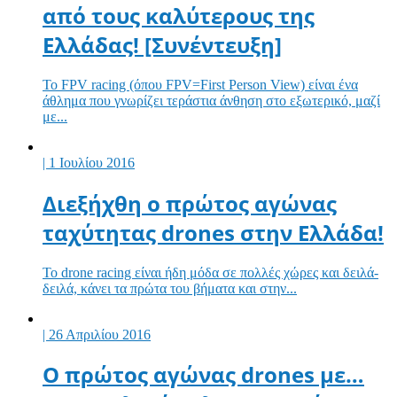
από τους καλύτερους της
Ελλάδας! [Συνέντευξη]
Το FPV racing (όπου FPV=First Person View) είναι ένα
άθλημα που γνωρίζει τεράστια άνθηση στο εξωτερικό, μαζί
με...
| 1 Ιουλίου 2016
Διεξήχθη ο πρώτος αγώνας
ταχύτητας drones στην Ελλάδα!
Το drone racing είναι ήδη μόδα σε πολλές χώρες και δειλά-
δειλά, κάνει τα πρώτα του βήματα και στην...
| 26 Απριλίου 2016
O πρώτος αγώνας drones με…