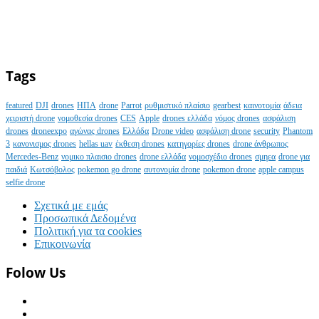
Tags
featured
DJI
drones
ΗΠΑ
drone
Parrot
ρυθμιστικό πλαίσιο
gearbest
καινοτομία
άδεια
χειριστή drone
νομοθεσία drones
CES
Apple
drones ελλάδα
νόμος drones
ασφάλιση
drones
droneexpo
αγώνας drones
Ελλάδα
Drone video
ασφάλιση drone
security
Phantom
3
κανονισμος drones
hellas uav
έκθεση drones
κατηγορίες drones
drone άνθρωπος
Mercedes-Benz
νομικο πλαισιο drones
drone ελλάδα
νομοσχέδιο drones
σμηεα
drone για
παιδιά
Κωτσόβολος
pokemon go drone
αυτονομία drone
pokemon drone
apple campus
selfie drone
Σχετικά με εμάς
Προσωπικά Δεδομένα
Πολιτική για τα cookies
Επικοινωνία
Folow Us