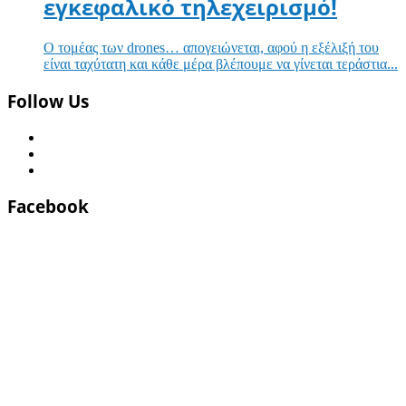
εγκεφαλικό τηλεχειρισμό!
Ο τομέας των drones… απογειώνεται, αφού η εξέλιξή του
είναι ταχύτατη και κάθε μέρα βλέπουμε να γίνεται τεράστια...
Follow Us
Facebook