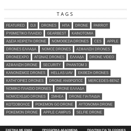
TAGS
FEATURED
DJI
DRONES
ΗΠΑ
DRONE
PARROT
ΡΥΘΜΙΣΤΙΚΟ ΠΛΑΙΣΙΟ
GEARBEST
ΚΑΙΝΟΤΟΜΙΑ
ΑΔΕΙΑ ΧΕΙΡΙΣΤΗ DRONE
ΝΟΜΟΘΕΣΙΑ DRONES
CES
APPLE
DRONES ΕΛΛΑΔΑ
ΝΟΜΟΣ DRONES
ΑΣΦΑΛΙΣΗ DRONES
DRONEEXPO
ΑΓΩΝΑΣ DRONES
ΕΛΛΑΔΑ
DRONE VIDEO
ΑΣΦΑΛΙΣΗ DRONE
SECURITY
PHANTOM 3
ΚΑΝΟΝΙΣΜΟΣ DRONES
HELLAS UAV
ΕΚΘΕΣΗ DRONES
ΚΑΤΗΓΟΡΙΕΣ DRONES
DRONE ΑΝΘΡΩΠΟΣ
MERCEDES-BENZ
ΝΟΜΙΚΟ ΠΛΑΙΣΙΟ DRONES
DRONE ΕΛΛΑΔΑ
ΝΟΜΟΣΧΕΔΙΟ DRONES
ΣΜΗΕΑ
DRONE ΓΙΑ ΠΑΙΔΙΑ
ΚΩΤΣΟΒΟΛΟΣ
POKEMON GO DRONE
ΑΥΤΟΝΟΜΙΑ DRONE
POKEMON DRONE
APPLE CAMPUS
SELFIE DRONE
ΣΧΕΤΙΚΑ ΜΕ ΕΜΑΣ
ΠΡΟΣΩΠΙΚΑ ΔΕΔΟΜΕΝΑ
ΠΟΛΙΤΙΚΗ ΓΙΑ ΤΑ COOKIES