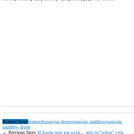
Related Items
featured
τυφώνας drone
τυφώνας matthew
τυφώνας
matthew drone
← Previous Story
Η Συρία πριν και μετά… από τα “μάτια” ενός