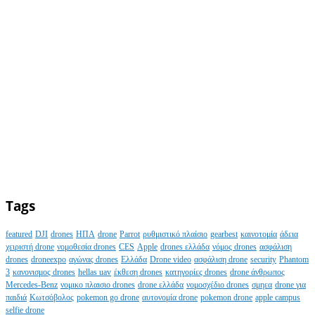
Tags
featured
DJI
drones
ΗΠΑ
drone
Parrot
ρυθμιστικό πλαίσιο
gearbest
καινοτομία
άδεια
χειριστή drone
νομοθεσία drones
CES
Apple
drones ελλάδα
νόμος drones
ασφάλιση
drones
droneexpo
αγώνας drones
Ελλάδα
Drone video
ασφάλιση drone
security
Phantom
3
κανονισμος drones
hellas uav
έκθεση drones
κατηγορίες drones
drone άνθρωπος
Mercedes-Benz
νομικο πλαισιο drones
drone ελλάδα
νομοσχέδιο drones
σμηεα
drone για
παιδιά
Κωτσόβολος
pokemon go drone
αυτονομία drone
pokemon drone
apple campus
selfie drone