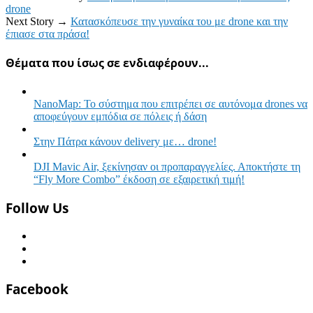
drone
Next Story →
Κατασκόπευσε την γυναίκα του με drone και την
έπιασε στα πράσα!
Θέματα που ίσως σε ενδιαφέρουν...
NanoMap: Το σύστημα που επιτρέπει σε αυτόνομα drones να
αποφεύγουν εμπόδια σε πόλεις ή δάση
Στην Πάτρα κάνουν delivery με… drone!
DJI Mavic Air, ξεκίνησαν οι προπαραγγελίες. Αποκτήστε τη
“Fly More Combo” έκδοση σε εξαιρετική τιμή!
Follow Us
Facebook