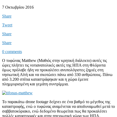
7 Οκτωβρίου 2016
Share
Tweet
Share
Share
0 comments
Ο τυφώνας Matthew (Μαθιός στην κρητική διάλεκτο) αυτές τις
ώρες πλήττει τις νοτιανατολικές ακτές της ΗΠΑ στη Φλόριντα
όμως πρόλαβε ήδη να προκαλέσει ανυπολόγιστες ζημιές στη
νησιωτική Αϊτή και να σκοτώσει πάνω από 330 ανθρώπους. Πάνω
από 3.200 σπίτια καταστράφηκαν και η χώρα έμεινε
πλημμυρισμένη και γεμάτη συντρίμμια.
Το παρακάτω drone footage δείχνει σε ένα βαθμό το μέγεθος της
καταστροφής, ενώ ο τυφώνας αναμένεται να αποδυναμωθεί μετά το
σαββατοκύριακο, ενώ δεδομένο θεωρείται πως θα προκαλέσει
πολλές καταστροφές και στην ηπειρωτική χώρα των ΗΠΑ.