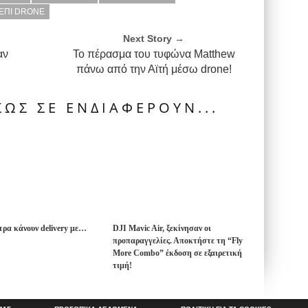
ΕΠΙ DRONE
Next Story →
αν
Το πέρασμα του τυφώνα Matthew
πάνω από την Αϊτή μέσω drone!
ΩΣ ΣΕ ΕΝΔΙΑΦΕΡΟΥΝ...
ρα κάνουν delivery με…
DJI Mavic Air, ξεκίνησαν οι
προπαραγγελίες. Αποκτήστε τη “Fly
More Combo” έκδοση σε εξαιρετική
τιμή!