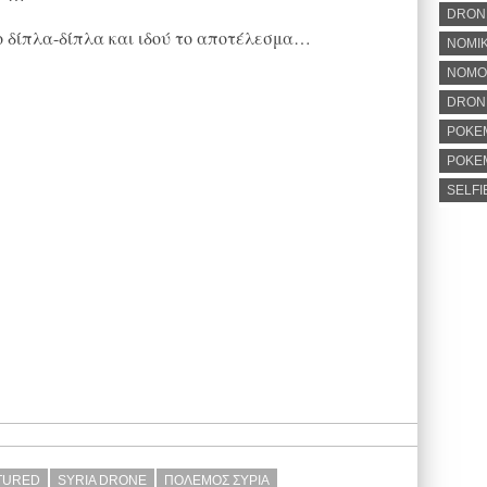
DRON
o δίπλα-δίπλα και ιδού το αποτέλεσμα…
ΝΟΜΙΚ
ΝΟΜΟ
DRONE
POKE
POKE
SELFI
TURED
SYRIA DRONE
ΠΟΛΕΜΟΣ ΣΥΡΙΑ