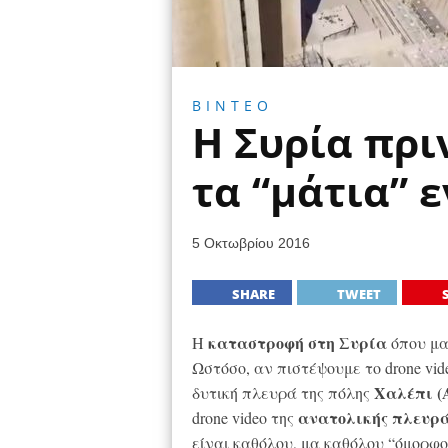
ΒΙΝΤΕΟ
Η Συρία πρι
τα “μάτια” 
5 Οκτωβρίου 2016
SHARE
TWEET
καταστροφή στη Συρία
Η
όπου μαί
Ωστόσο, αν πιστέψουμε το drone vid
Χαλέπι (A
δυτική πλευρά της πόλης
ανατολικής πλευρ
drone video της
είναι καθόλου, μα καθόλου “όμορφ