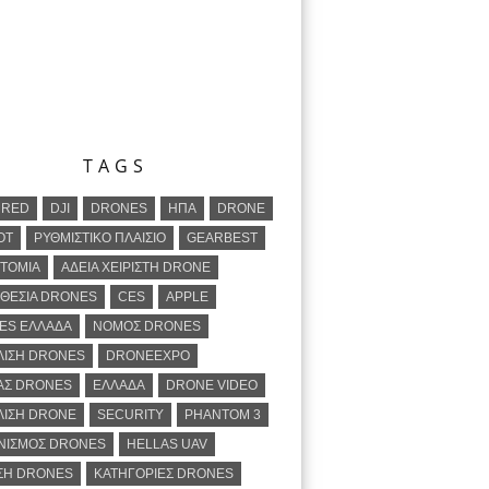
TAGS
URED
DJI
DRONES
ΗΠΑ
DRONE
OT
ΡΥΘΜΙΣΤΙΚΟ ΠΛΑΙΣΙΟ
GEARBEST
ΤΟΜΙΑ
ΑΔΕΙΑ ΧΕΙΡΙΣΤΗ DRONE
ΘΕΣΙΑ DRONES
CES
APPLE
ES ΕΛΛΑΔΑ
ΝΟΜΟΣ DRONES
ΛΙΣΗ DRONES
DRONEEXPO
ΑΣ DRONES
ΕΛΛΑΔΑ
DRONE VIDEO
ΛΙΣΗ DRONE
SECURITY
PHANTOM 3
ΝΙΣΜΟΣ DRONES
HELLAS UAV
ΣΗ DRONES
ΚΑΤΗΓΟΡΙΕΣ DRONES