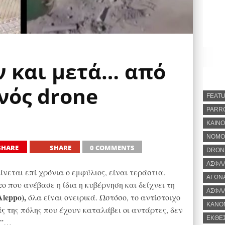
ν και μετά… από
ενός drone
FEAT
PARR
ΚΑΙΝΟ
ΝΟΜΟ
SHARE
SHARE
0 COMMENTS
DRON
ΑΣΦΑ
νεται επί χρόνια ο εμφύλιος, είναι τεράστια.
ΑΓΩΝ
eo που ανέβασε η ίδια η κυβέρνηση και δείχνει τη
ΑΣΦΑ
leppo),
όλα είναι ονειρικά. Ωστόσο, το αντίστοιχο
ΚΑΝΟ
άς
της πόλης που έχουν καταλάβει οι αντάρτες, δεν
ΕΚΘΕ
ο”…