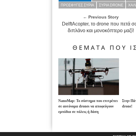
ΠΡΟΣΦΥΓΕΣ ΣΥΡΙΑ
ΣΥΡΙΑ DRONE
ΧΑΛ
← Previous Story
DelftAcopter, το drone που πετά σ
διπλάνο και μονοκόπτερο μαζί!
ΘΕΜΑΤΑ ΠΟΥ ΙΣ
NanoMap: Το σύστημα που επιτρέπει
Στην Πάτ
σε αυτόνομα drones να αποφεύγουν
drone!
εμπόδια σε πόλεις ή δάση