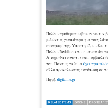
Πολλοί προθυμοποιήθηκαν να τον βο
μιλώντας γενικότερα για τους λόγο
σύντροφό της. Yποστηρίζει μάλιστα
Πολλοί Redditors επεσήμαναν ότι τ
δε σημαίνει απιστία και συμβουλεύ
του. Πάντως το θέμα
έχει προκαλέσ
άλλο προκαλώντας εντύπωση σε πο
Πηγή:
digitallife.gr
RELATED ITEMS
DRONE
DRONE ΑΠΙΣΤ