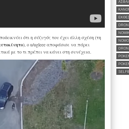
ΑΣΦΑ
ΚΑΝΟ
ΕΚΘΕ
DRON
ΝΟΜΙΚ
ποδεικνύει ότι η σύζυγός του έχει άλλη σχέση (τη
ΝΟΜΟ
αυτοκίνητο
), ο u/ugleee αποφάσισε να πάρει
DRONE
τικά με το τι πρέπει να κάνει στη συνέχεια.
POKE
POKE
SELFI