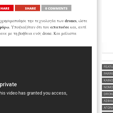
SHARE
SHARE
0 COMMENTS
drones
χρησιμοποίησε την τεχνολογία των
, ώστε
οφόρω
απατούσε
. Υποψιαζόταν ότι τον
και, αντί
ανε με τη βοήθεια ενός drone. Και μάλιστα
FEAT
PARR
ΚΑΙΝΟ
ΝΟΜΟ
DRON
ΑΣΦΑ
ΑΓΩΝ