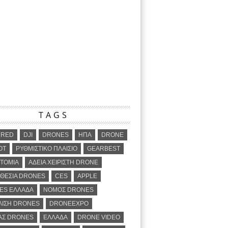
TAGS
URED
DJI
DRONES
ΗΠΑ
DRONE
OT
ΡΥΘΜΙΣΤΙΚΟ ΠΛΑΙΣΙΟ
GEARBEST
ΤΟΜΙΑ
ΑΔΕΙΑ ΧΕΙΡΙΣΤΗ DRONE
ΘΕΣΙΑ DRONES
CES
APPLE
ES ΕΛΛΑΔΑ
ΝΟΜΟΣ DRONES
ΛΙΣΗ DRONES
DRONEEXPO
ΑΣ DRONES
ΕΛΛΑΔΑ
DRONE VIDEO