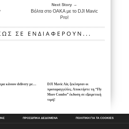
Next Story →
w
Βόλτα στο ΟΑΚΑ με το DJI Mavic
Pro!
ΩΣ ΣΕ ΕΝΔΙΑΦΕΡΟΥΝ...
ρα κάνουν delivery με…
DJI Mavic Air, ξεκίνησαν οι
προπαραγγελίες. Αποκτήστε τη “Fly
More Combo” έκδοση σε εξαιρετική
τιμή!
ΜΑΣ
ΠΡΟΣΩΠΙΚΑ ΔΕΔΟΜΕΝΑ
ΠΟΛΙΤΙΚΗ ΓΙΑ ΤΑ COOKIES