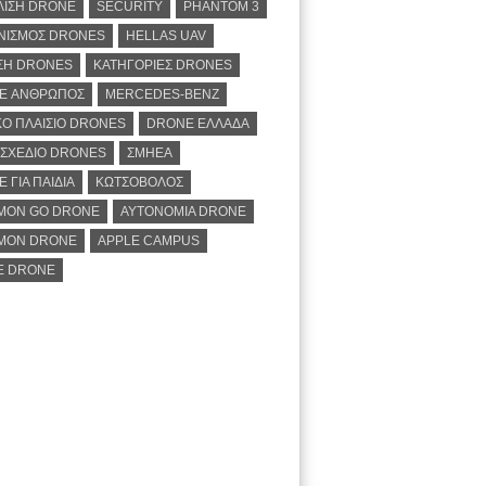
ΛΙΣΗ DRONE
SECURITY
PHANTOM 3
ΝΙΣΜΟΣ DRONES
HELLAS UAV
ΣΗ DRONES
ΚΑΤΗΓΟΡΙΕΣ DRONES
E ΑΝΘΡΩΠΟΣ
MERCEDES-BENZ
Ο ΠΛΑΙΣΙΟ DRONES
DRONE ΕΛΛΑΔΑ
ΣΧΕΔΙΟ DRONES
ΣΜΗΕΑ
 ΓΙΑ ΠΑΙΔΙΑ
ΚΩΤΣΟΒΟΛΟΣ
MON GO DRONE
ΑΥΤΟΝΟΜΙΑ DRONE
MON DRONE
APPLE CAMPUS
E DRONE