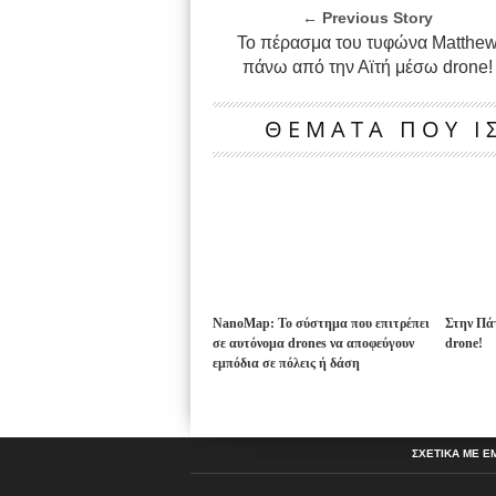
← Previous Story
Το πέρασμα του τυφώνα Matthe
πάνω από την Αϊτή μέσω drone!
ΘΕΜΑΤΑ ΠΟΥ ΙΣ
NanoMap: Το σύστημα που επιτρέπει
Στην Πάτ
σε αυτόνομα drones να αποφεύγουν
drone!
εμπόδια σε πόλεις ή δάση
ΣΧΕΤΙΚΑ ΜΕ Ε