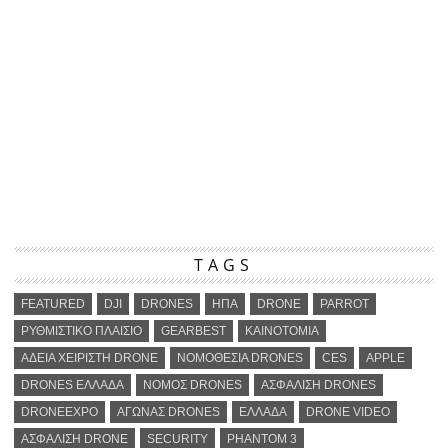
TAGS
FEATURED
DJI
DRONES
ΗΠΑ
DRONE
PARROT
ΡΥΘΜΙΣΤΙΚΟ ΠΛΑΙΣΙΟ
GEARBEST
ΚΑΙΝΟΤΟΜΙΑ
ΑΔΕΙΑ ΧΕΙΡΙΣΤΗ DRONE
ΝΟΜΟΘΕΣΙΑ DRONES
CES
APPLE
DRONES ΕΛΛΑΔΑ
ΝΟΜΟΣ DRONES
ΑΣΦΑΛΙΣΗ DRONES
DRONEEXPO
ΑΓΩΝΑΣ DRONES
ΕΛΛΑΔΑ
DRONE VIDEO
ΑΣΦΑΛΙΣΗ DRONE
SECURITY
PHANTOM 3