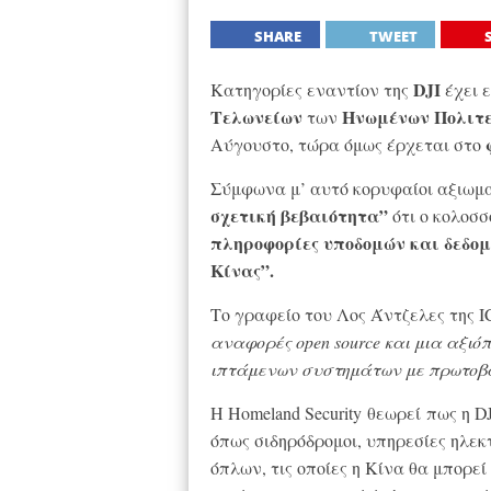
SHARE
TWEET
DJI
Κατηγορίες εναντίον της
έχει ε
Τελωνείων
Ηνωμένων Πολιτ
των
Αύγουστο, τώρα όμως έρχεται στο
Σύμφωνα μ’ αυτό κορυφαίοι αξιωμ
σχετική βεβαιότητα”
ότι ο κολοσσ
πληροφορίες υποδομών και δεδομ
Κίνας”.
Το γραφείο του Λος Άντζελες της I
αναφορές open source και μια αξι
ιπτάμενων συστημάτων με πρωτοβ
Η Homeland Security
θεωρεί
πως η D
όπως σιδηρόδρομοι, υπηρεσίες ηλεκ
όπλων, τις οποίες η Κίνα θα μπορε