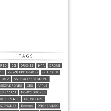
TAGS
URED
DJI
DRONES
ΗΠΑ
DRONE
OT
ΡΥΘΜΙΣΤΙΚΟ ΠΛΑΙΣΙΟ
GEARBEST
ΤΟΜΙΑ
ΑΔΕΙΑ ΧΕΙΡΙΣΤΗ DRONE
ΘΕΣΙΑ DRONES
CES
APPLE
ES ΕΛΛΑΔΑ
ΝΟΜΟΣ DRONES
ΛΙΣΗ DRONES
DRONEEXPO
ΑΣ DRONES
ΕΛΛΑΔΑ
DRONE VIDEO