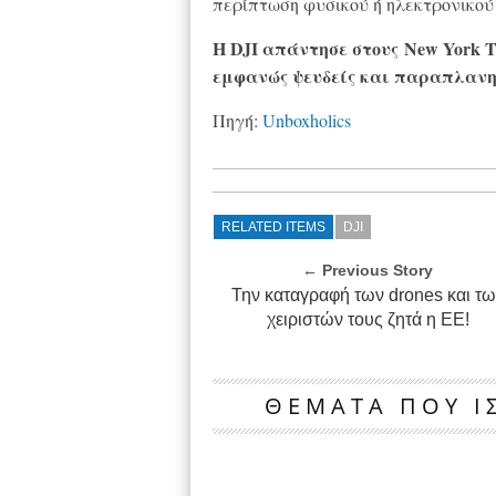
περίπτωση φυσικού ή ηλεκτρονικού
Η DJI απάντησε στους
New York T
εμφανώς ψευδείς και παραπλανητ
Πηγή:
Unboxholics
RELATED ITEMS
DJI
← Previous Story
Την καταγραφή των drones και τω
χειριστών τους ζητά η ΕΕ!
ΘΕΜΑΤΑ ΠΟΥ ΙΣ