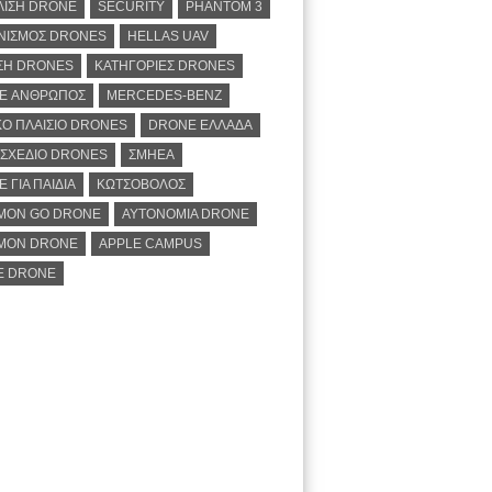
ΛΙΣΗ DRONE
SECURITY
PHANTOM 3
ΝΙΣΜΟΣ DRONES
HELLAS UAV
ΣΗ DRONES
ΚΑΤΗΓΟΡΙΕΣ DRONES
E ΑΝΘΡΩΠΟΣ
MERCEDES-BENZ
Ο ΠΛΑΙΣΙΟ DRONES
DRONE ΕΛΛΑΔΑ
ΣΧΕΔΙΟ DRONES
ΣΜΗΕΑ
 ΓΙΑ ΠΑΙΔΙΑ
ΚΩΤΣΟΒΟΛΟΣ
MON GO DRONE
ΑΥΤΟΝΟΜΙΑ DRONE
MON DRONE
APPLE CAMPUS
E DRONE