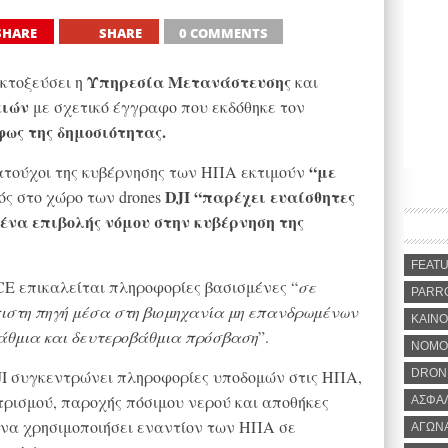
SHARE
SHARE
0 COMMENTS
Υπηρεσία Μετανάστευσης
κτοξεύσει η
και
ειών
με σχετικό έγγραφο που εκδόθηκε τον
φως της δημοσιότητας.
“με
ατούχοι της κυβέρνησης των ΗΠΑ εκτιμούν
DJI
“παρέχει ευαίσθητες
ός στο χώρο των drones
ένα επιβολής νόμου στην κυβέρνηση της
FEAT
CE επικαλείται πληροφορίες βασισμένες “
σε
PARR
όπιστη πηγή μέσα στη βιομηχανία μη επανδρωμένων
ΚΑΙΝΟ
άθμια και δευτεροβάθμια πρόσβαση
”.
ΝΟΜΟ
JI συγκεντρώνει πληροφορίες υποδομών στις ΗΠΑ,
DRON
τρισμού, παροχής πόσιμου νερού και αποθήκες
ΑΣΦΑ
ί να χρησιμοποιήσει εναντίον των ΗΠΑ σε
ΑΓΩΝ