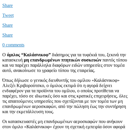
Share
Tweet
Share
Share
0 comments
Ο
όμιλος “Καλάσνικοφ”
διάσημος για τα τυφέκιά του, ξεκινά την
κατασκευή
μη επανδρωμένων πτητικών συσκευών
παντός τύπου
και να παρέχει παράλληλα διαφόρων ειδών υπηρεσίες στον τομέα
αυτό, ανακοίνωσε το γραφείο τύπου της εταιρείας.
Όπως δήλωσε ο γενικός διευθυντής του ομίλου «Καλάσνικοφ»
Αλεξέι Κριβορούτσκο, ο όμιλος εκτιμά ότι η αγορά δείχνει
ενδιαφέρον για τα προϊόντα του ομίλου, ο οποίος προτίθεται να
παρέχει, τόσο σε ιδιωτικές όσο και στις κρατικές επιχειρήσεις, όλες
τις απαιτούμενες υπηρεσίες που σχετίζονται με τον τομέα των μη
επανδρωμένων αεροσκαφών, από την πώληση έως την συντήρηση
και την εκμετάλλευση τους.
Οι κατασκευαστές μη επανδρωμένων αεροσκαφών που ανήκουν
στον όμιλο «Καλάσνικοφ» έχουν τη σχετική εμπειρία όσον αφορά