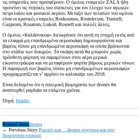
τις υπηρεσίες που προσφέρουν. Ο όμιλος εταιρειών ZALA ήδη
προτείνει τις πτητικές του συσκευές για τον έλεγχο των αγωγών
πετρελαίου και φυσικού αερίου. Μεταξύ των πελατών του ομίλου
είναι οι κρατικές εταιρείες Roskosmos, Rostelecom, Transeft,
Gazprom, Rosatom, Lukoil, Rosneft και πολλές άλλες.
Ο όμιλος «Καλάσνικοφ» διευκρίνισε ότι αυτή τη στιγμή εκτός από
τα ελαφρά μη επανδρωμένα αεροσκάφη δημιουργούνται και
βαρέος τύπου μη επανδρωμένα αεροσκάφη τα οποία βρίσκονται
στο στάδιο των δοκιμών. Τα σκάφη αυτά θα μπορούν χωρίς
πρόσθετη φόρτιση να παραμένουν στον αέρα μερικά
εικοσιτετράωρα και να μεταφέρουν φορτία βάρους μερικών τόνων.
Η παραγωγή των βαρέος τύπου μη επανδρωμένων αεροσκαφών
προγραμματίζεται ν’ αρχίσει το καλοκαίρι του 2018.
Είναι δεδομένο ότι η πολεμική βιομηχανία των drones θα
αναπτυχθεί ραγδαία τα επόμενα χρόνια.
Πηγή:
Insider
Related Items
drones
← Previous Story
Ρομπότ και …drones σύντομα και στη
βιομηχανία τσαγιού