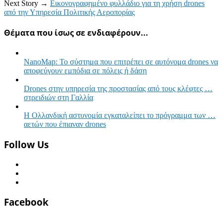
Next Story →
Εικονογραφημένο φυλλάδιο για τη χρήση drones
από την Υπηρεσία Πολιτικής Αεροπορίας
Θέματα που ίσως σε ενδιαφέρουν...
NanoMap: Το σύστημα που επιτρέπει σε αυτόνομα drones να
αποφεύγουν εμπόδια σε πόλεις ή δάση
Drones στην υπηρεσία της προστασίας από τους κλέφτες …
στρειδιών στη Γαλλία
Η Ολλανδική αστυνομία εγκαταλείπει το πρόγραμμα των …
αετών που έπιαναν drones
Follow Us
Facebook