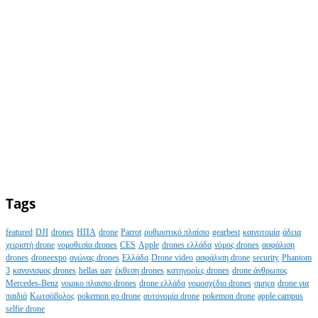
Tags
featured
DJI
drones
ΗΠΑ
drone
Parrot
ρυθμιστικό πλαίσιο
gearbest
καινοτομία
άδεια
χειριστή drone
νομοθεσία drones
CES
Apple
drones ελλάδα
νόμος drones
ασφάλιση
drones
droneexpo
αγώνας drones
Ελλάδα
Drone video
ασφάλιση drone
security
Phantom
3
κανονισμος drones
hellas uav
έκθεση drones
κατηγορίες drones
drone άνθρωπος
Mercedes-Benz
νομικο πλαισιο drones
drone ελλάδα
νομοσχέδιο drones
σμηεα
drone για
παιδιά
Κωτσόβολος
pokemon go drone
αυτονομία drone
pokemon drone
apple campus
selfie drone