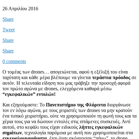
26 Απριλίου 2016
Share
Tweet
Share
Share
0 comments
Ο τομέας των drones… απογειώνεται, αφού η εξέλιξή του είναι
ταχύτατη και κάθε μέρα βλέπουμε να γίνεται
τεράστια πρόοδος
σε
αυτόν. Η τελευταία είδηση που μας τράβηξε την προσοχή αφορά
τον πρώτο αγώνα με drones, ελεγχόμενα καθαρά μέσω
“εγκεφαλικών” εντολών!
Και εξηγούμαστε: Το
Πανεπιστήμιο της Φλόριντα
διοργάνωσε
τον εν λόγω αγώνα, με τους χειριστές των drones να μην κρατούν
ένα τυπικό χειριστήριο, ούτε να χρησιμοποιούν τη φωνή τους και τα
χέρια τους για να δώσουν εντολές στις ιπτάμενες συσκευές. Αντί
αυτού, στο κεφάλι τους είχαν ειδικούς
λήπτες εγκεφαλικών
σημάτων
, τεχνολογία παρόμοια με αυτή που χρησιμοποιείται στα
εγκεφαλογραφήματα,
έτσι όταν σκέφτονταν “πάνω”, το drone