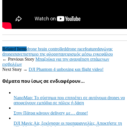
Related Items
drone brain controlled
drone race
featured
αγώνας
drones
πανεπιστημιο της φλοριντα
χειρισμός μέσω εγκεφάλου
← Previous Story
Μπαζούκα για την αναχαίτιση ιπτάμενων
εισβολέων
Next Story →
DJI Phantom 4 unboxing και flight video!
Θέματα που ίσως σε ενδιαφέρουν...
NanoMap: Το σύστημα που επιτρέπει σε αυτόνομα drones να
αποφεύγουν εμπόδια σε πόλεις ή δάση
Στην Πάτρα κάνουν delivery με… drone!
DJI Mavic Air, ξεκίνησαν οι προπαραγγελίες. Αποκτήστε τη