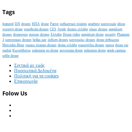
Tags
featured
DJI
drones
ΗΠΑ
drone
Parrot
ρυθμιστικό πλαίσιο
gearbest
καινοτομία
άδεια
χειριστή drone
νομοθεσία drones
CES
Apple
drones ελλάδα
νόμος drones
ασφάλιση
drones
droneexpo
αγώνας drones
Ελλάδα
Drone video
ασφάλιση drone
security
Phantom
3
κανονισμος drones
hellas uav
έκθεση drones
κατηγορίες drones
drone άνθρωπος
Mercedes-Benz
νομικο πλαισιο drones
drone ελλάδα
νομοσχέδιο drones
σμηεα
drone για
παιδιά
Κωτσόβολος
pokemon go drone
αυτονομία drone
pokemon drone
apple campus
selfie drone
Σχετικά με εμάς
Προσωπικά Δεδομένα
Πολιτική για τα cookies
Επικοινωνία
Folow Us