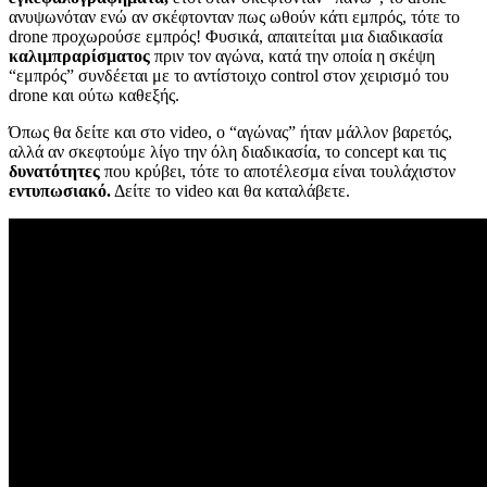
ανυψωνόταν ενώ αν σκέφτονταν πως ωθούν κάτι εμπρός, τότε το
drone προχωρούσε εμπρός! Φυσικά, απαιτείται μια διαδικασία
καλιμπραρίσματος
πριν τον αγώνα, κατά την οποία η σκέψη
“εμπρός” συνδέεται με το αντίστοιχο control στον χειρισμό του
drone και ούτω καθεξής.
Όπως θα δείτε και στο video, ο “αγώνας” ήταν μάλλον βαρετός,
αλλά αν σκεφτούμε λίγο την όλη διαδικασία, το concept και τις
δυνατότητες
που κρύβει, τότε το αποτέλεσμα είναι τουλάχιστον
εντυπωσιακό.
Δείτε το video και θα καταλάβετε.