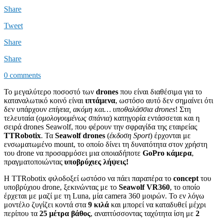
Share
Tweet
Share
Share
0 comments
Το μεγαλύτερο ποσοστό των
drones
που είναι διαθέσιμα για το
καταναλωτικό κοινό είναι
ιπτάμενα
, ωστόσο αυτό δεν σημαίνει ότι
δεν υπάρχουν
επίγεια, ακόμη και… υποθαλάσσια drones
! Στη
τελευταία (
ομολογουμένως σπάνια
) κατηγορία εντάσσεται και η
σειρά drones Seawolf, που φέρουν την σφραγίδα της εταιρείας
TTRobotix
. Τα
Seawolf drones
(
έκδοση Sport
) έρχονται με
ενσωματωμένο mount, το οποίο δίνει τη δυνατότητα στον χρήστη
του drone να προσαρμόσει μια οποιαδήποτε
GoPro κάμερα
,
πραγματοποιώντας
υποβρύχιες λήψεις!
H ΤΤRobotix φιλοδοξεί ωστόσο να πάει παραπέρα το
concept
του
υποβρύχιου drone, ξεκινώντας με το
Seawolf VR360
, το οποίο
έρχεται με μαζί με τη Luna, μία camera 360 μοιρών. Το εν λόγω
μοντέλο ζυγίζει κοντά στα
9 κιλά
και μπορεί να καταδυθεί μέχρι
περίπου τα
25 μέτρα βάθος
, αναπτύσσοντας ταχύτητα ίση με
2