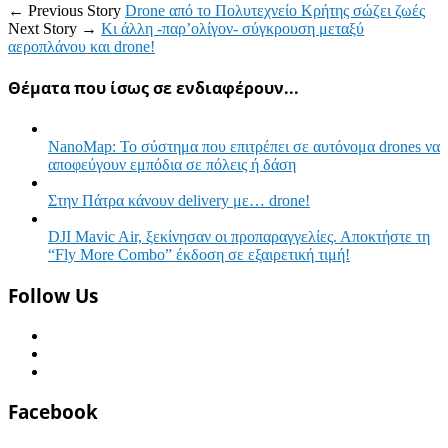
← Previous Story
Drone από το Πολυτεχνείο Κρήτης σώζει ζωές
Next Story →
Κι άλλη -παρ’ολίγον- σύγκρουση μεταξύ
αεροπλάνου και drone!
Θέματα που ίσως σε ενδιαφέρουν...
NanoMap: Το σύστημα που επιτρέπει σε αυτόνομα drones να
αποφεύγουν εμπόδια σε πόλεις ή δάση
Στην Πάτρα κάνουν delivery με… drone!
DJI Mavic Air, ξεκίνησαν οι προπαραγγελίες. Αποκτήστε τη
“Fly More Combo” έκδοση σε εξαιρετική τιμή!
Follow Us
Facebook