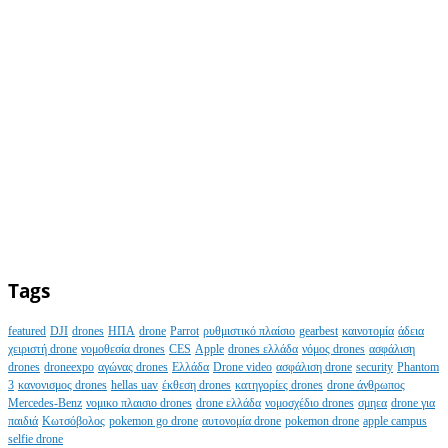
Tags
featured
DJI
drones
ΗΠΑ
drone
Parrot
ρυθμιστικό πλαίσιο
gearbest
καινοτομία
άδεια
χειριστή drone
νομοθεσία drones
CES
Apple
drones ελλάδα
νόμος drones
ασφάλιση
drones
droneexpo
αγώνας drones
Ελλάδα
Drone video
ασφάλιση drone
security
Phantom
3
κανονισμος drones
hellas uav
έκθεση drones
κατηγορίες drones
drone άνθρωπος
Mercedes-Benz
νομικο πλαισιο drones
drone ελλάδα
νομοσχέδιο drones
σμηεα
drone για
παιδιά
Κωτσόβολος
pokemon go drone
αυτονομία drone
pokemon drone
apple campus
selfie drone