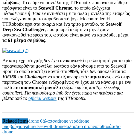
κόμβους
. Το επόμενο μοντέλο της TTRobotix που ανακοινώθηκε
πρόσφατα είναι το
Seawolf Chrome
, το οποίο ελέγχεται
μέσω
iPhone ή iPad
εν αντιθέσει με τα άλλα μοντέλα της εταιρείας
που ελέγχονται με το παραδοσιακό joystick controller. H
ΤΤRobotix έχει στα σκαριά και ένα τρίτο μοντέλο, το
Seawolf
Deep Sea Challenger
, που μπορεί ακόμη να μην έχουν
ανακοινωθεί τα specs του, ωστόσο είναι ικανό να καταδυθεί μέχρι
τα
61 μέτρα σε βάθος
.
Αν και μέχρι στιγμής δεν έχει ανακοινωθεί η τελική τιμή για τα τρία
προαναφερθέντα μοντέλα, ωστόσο εάν κρίνουμε από το Seawolf
Sport το οποίο κοστίζει κοντά στα
999$
, τότε δεν αποκλείεται τα
VR360
και
Challenger
να κοστίζουν αρκετά
παραπάνω
, ενώ στην
περίπτωση του Chrome ενδεχομένως να έχουμε να κάνουμε με ένα
πολύ
πιο οικονομικό μοντέλ
ο (
λόγω κυρίως και της έλλειψης
controller
).
Για περισσότερο info δεν έχετε παρά να περάσετε μία
βόλτα από το
official website
της TTRobotix.
Related Items
drone θάλασσα
drone νερό
drone
υποβρύχιο
featured
seawolf drone
θαλάσσιο drone
υποθαλάσσιο
drone