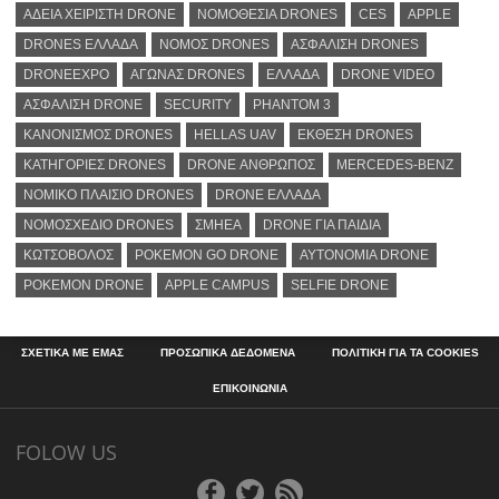
ΑΔΕΙΑ ΧΕΙΡΙΣΤΗ DRONE
ΝΟΜΟΘΕΣΙΑ DRONES
CES
APPLE
DRONES ΕΛΛΑΔΑ
ΝΟΜΟΣ DRONES
ΑΣΦΑΛΙΣΗ DRONES
DRONEEXPO
ΑΓΩΝΑΣ DRONES
ΕΛΛΑΔΑ
DRONE VIDEO
ΑΣΦΑΛΙΣΗ DRONE
SECURITY
PHANTOM 3
ΚΑΝΟΝΙΣΜΟΣ DRONES
HELLAS UAV
ΕΚΘΕΣΗ DRONES
ΚΑΤΗΓΟΡΙΕΣ DRONES
DRONE ΑΝΘΡΩΠΟΣ
MERCEDES-BENZ
ΝΟΜΙΚΟ ΠΛΑΙΣΙΟ DRONES
DRONE ΕΛΛΑΔΑ
ΝΟΜΟΣΧΕΔΙΟ DRONES
ΣΜΗΕΑ
DRONE ΓΙΑ ΠΑΙΔΙΑ
ΚΩΤΣΟΒΟΛΟΣ
POKEMON GO DRONE
ΑΥΤΟΝΟΜΙΑ DRONE
POKEMON DRONE
APPLE CAMPUS
SELFIE DRONE
ΣΧΕΤΙΚΑ ΜΕ ΕΜΑΣ
ΠΡΟΣΩΠΙΚΑ ΔΕΔΟΜΕΝΑ
ΠΟΛΙΤΙΚΗ ΓΙΑ ΤΑ COOKIES
ΕΠΙΚΟΙΝΩΝΙΑ
FOLOW US