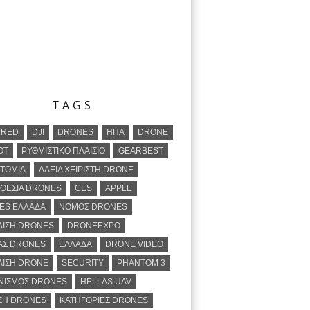
TAGS
URED
DJI
DRONES
ΗΠΑ
DRONE
OT
ΡΥΘΜΙΣΤΙΚΟ ΠΛΑΙΣΙΟ
GEARBEST
ΤΟΜΙΑ
ΑΔΕΙΑ ΧΕΙΡΙΣΤΗ DRONE
ΘΕΣΙΑ DRONES
CES
APPLE
ES ΕΛΛΑΔΑ
ΝΟΜΟΣ DRONES
ΛΙΣΗ DRONES
DRONEEXPO
ΑΣ DRONES
ΕΛΛΑΔΑ
DRONE VIDEO
ΛΙΣΗ DRONE
SECURITY
PHANTOM 3
ΝΙΣΜΟΣ DRONES
HELLAS UAV
ΣΗ DRONES
ΚΑΤΗΓΟΡΙΕΣ DRONES