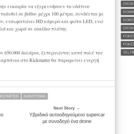
DRON
την ευκαιρία να εξερευνήσουν το υδάτινο
ΝΟΜΙΚ
αταδυθεί σε βάθος μέχρι 100 μέτρα, συνδέεται με
ρών, ενσωματώνει HD κάμερα και φώτα LED, ενώ
ΝΟΜΟ
ιλά και χωρά σε σακίδιο πλάτης.
DRONE
POKE
POKE
όν 650.000 δολάρια, ξεπερνώντας κατά πολύ τον
SELFI
καμπάνια στο Kickstarter θα παραμείνει ενεργή
CKSTARTER
ΚΑΙΝΟΤΟΜΙΑ
Next Story →
υο
Υβριδικό αυτοοδηγούμενο supercar
με συνοδηγό ένα drone