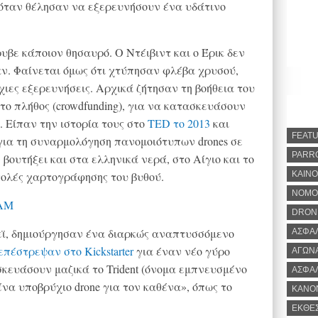
 όταν θέλησαν να εξερευνήσουν ένα υδάτινο
υβε κάποιον θησαυρό. Ο Ντέιβιντ και ο Έρικ δεν
ν. Φαίνεται όμως ότι χτύπησαν φλέβα χρυσού,
χιες εξερευνήσεις. Αρχικά ζήτησαν τη βοήθεια του
το πλήθος (crowdfunding), για να κατασκευάσουν
 Είπαν την ιστορία τους στο
TED το 2013
και
FEAT
 για τη συναρμολόγηση πανομοιότυπων drones σε
PARR
βουτήξει και στα ελληνικά νερά, στο Αίγιο και το
ολές χαρτογράφησης του βυθού.
ΚΑΙΝΟ
ΝΟΜΟ
DRON
ϊ, δημιούργησαν ένα διαρκώς αναπτυσσόμενο
ΑΣΦΑ
επέστρεψαν στο Kickstarter
για έναν νέο γύρο
ΑΓΩΝ
σκευάσουν μαζικά το Trident (όνομα εμπνευσμένο
ΑΣΦΑ
ένα υποβρύχιο drone για τον καθένα», όπως το
ΚΑΝΟ
ΕΚΘΕ