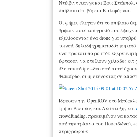
Ντέιβιντ Λανγκ και Έρικ Στάκπολ,
σπήλαιο στη βόρεια Καλιφόρνια.
Οι φήμες έλεγαν ότι το σπήλαιο έκρ
βρήκαν ποτέ τον χρυσό που έψαχνα
εξελίσσοντας ένα drone για υποβρύ
κοινού, δηλαδή χρηματοδότηση από 
ένα πρωτότυπο ρομπότ-εξερευνητή.
έφτασαν να στείλουν χιλιάδες κιτ
όλο τον κόσμο –δυο από αυτά έχουν 
Φισκάρδο, συμμετέχοντας σε αποστ
Ίδρυσαν την OpenROV στο Μπέρκλε
τμήμα Έρευνας και Ανάπτυξης και
crowdfunding, προκειμένου να κατα
από την τρίαινα του Ποσειδώνα), «
περιγράφουν.