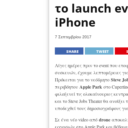
το launch e
iPhone
7 Σεπτεμβρίου 2017
SHARE
TWEET
Λίγες ημέρες πριν το event που ετο
συσκευών, έχουμε λεπτομέρειες για
Steve Jo
Πρόκειται για το νεόδμητο
Apple Park
περιβόητου
στο Cuperti
φιλοξενεί τις ολοκαίνουριες κεντρ
και το Steve Jobs Theater θα ανοίξει
υποδεχθεί τους δημοσιογράφους γι
drone
Σε ένα νέο video από
αποκαλύ
εργασιών στο Apple Park και βέβαι