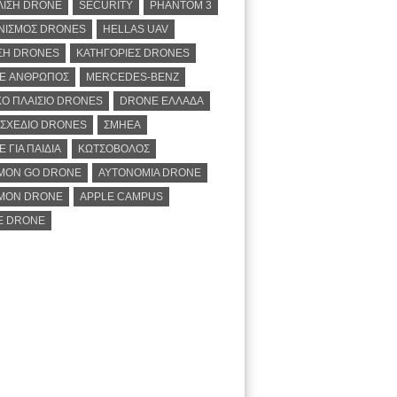
ΛΙΣΗ DRONE
SECURITY
PHANTOM 3
ΝΙΣΜΟΣ DRONES
HELLAS UAV
ΣΗ DRONES
ΚΑΤΗΓΟΡΙΕΣ DRONES
E ΑΝΘΡΩΠΟΣ
MERCEDES-BENZ
Ο ΠΛΑΙΣΙΟ DRONES
DRONE ΕΛΛΑΔΑ
ΣΧΕΔΙΟ DRONES
ΣΜΗΕΑ
 ΓΙΑ ΠΑΙΔΙΑ
ΚΩΤΣΟΒΟΛΟΣ
MON GO DRONE
ΑΥΤΟΝΟΜΙΑ DRONE
MON DRONE
APPLE CAMPUS
E DRONE