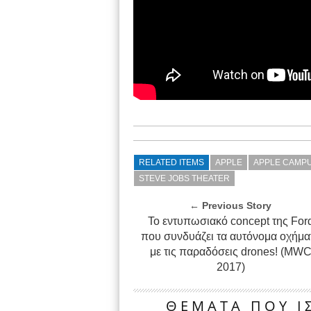
RELATED ITEMS
APPLE
APPLE CAMP
STEVE JOBS THEATER
← Previous Story
Το εντυπωσιακό concept της For
που συνδυάζει τα αυτόνομα οχήμα
με τις παραδόσεις drones! (MW
2017)
ΘΕΜΑΤΑ ΠΟΥ ΙΣ