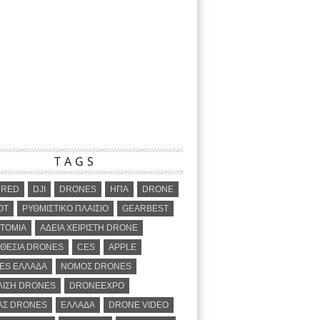
TAGS
URED
DJI
DRONES
ΗΠΑ
DRONE
OT
ΡΥΘΜΙΣΤΙΚΟ ΠΛΑΙΣΙΟ
GEARBEST
ΤΟΜΙΑ
ΑΔΕΙΑ ΧΕΙΡΙΣΤΗ DRONE
ΘΕΣΙΑ DRONES
CES
APPLE
ES ΕΛΛΑΔΑ
ΝΟΜΟΣ DRONES
ΛΙΣΗ DRONES
DRONEEXPO
ΑΣ DRONES
ΕΛΛΑΔΑ
DRONE VIDEO