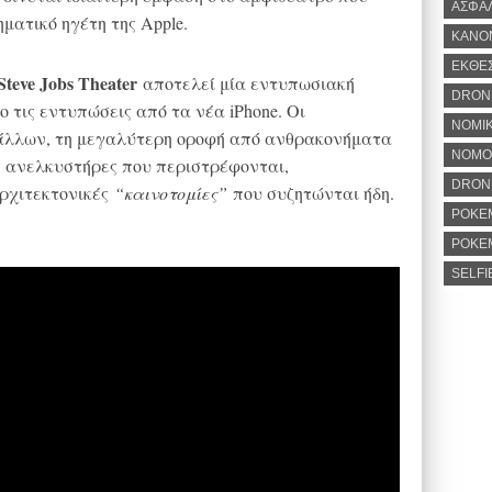
ΑΣΦΑ
ματικό ηγέτη της Apple.
ΚΑΝΟ
ΕΚΘΕ
Steve Jobs Theater
αποτελεί μία εντυπωσιακή
DRON
ο τις εντυπώσεις από τα νέα iPhone. Οι
ΝΟΜΙΚ
 άλλων, τη μεγαλύτερη οροφή από ανθρακονήματα
ΝΟΜΟ
ς ανελκυστήρες που περιστρέφονται,
DRONE
ρχιτεκτονικές
“καινοτομίες”
που συζητώνται ήδη.
POKE
POKE
SELFI