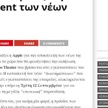
vent των νέων
SHARE
SHARE
0 COMMENTS
Apple
ιμάζει η
για την αποκάλυψη των νέων της
 το χώρο που θα φιλοξενήσει την εκδήλωση.
FEAT
bs Theater
που βρίσκεται στις εγκαταστάσεις του
PARR
no. Η κατασκευή του νέου
“διαστημόπλοιου”
που
ΚΑΙΝΟ
ικές εγκαταστάσεις της εταιρείας, ολοκληρώνεται
ΝΟΜΟ
Τρίτη 12 Σεπτεμβρίου
 την επόμενη
για να
DRON
α τη μεγάλη
“επετειακή”
παρουσίαση.
ΑΣΦΑ
πτεται, για ακόμη μία φορά, η πρόοδος των
ΑΓΩΝ
α δίνεται ιδιαίτερη έμφαση στο αμφιθέατρο που