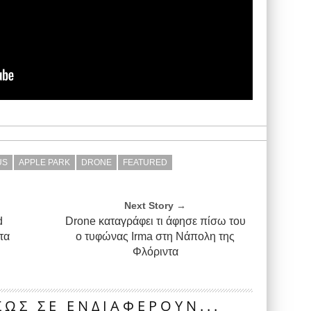
US
APPLE PARK
DRONE
FEATURED
Next Story →
d
Drone καταγράφει τι άφησε πίσω του
τα
ο τυφώνας Irma στη Νάπολη της
C
Φλόριντα
ΩΣ ΣΕ ΕΝΔΙΑΦΕΡΟΥΝ...