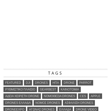
TAGS
FEATURED
DJI
DRONES
ΗΠΑ
DRONE
PARROT
ΡΥΘΜΙΣΤΙΚΟ ΠΛΑΙΣΙΟ
GEARBEST
ΚΑΙΝΟΤΟΜΙΑ
ΑΔΕΙΑ ΧΕΙΡΙΣΤΗ DRONE
ΝΟΜΟΘΕΣΙΑ DRONES
CES
APPLE
DRONES ΕΛΛΑΔΑ
ΝΟΜΟΣ DRONES
ΑΣΦΑΛΙΣΗ DRONES
DRONEEXPO
ΑΓΩΝΑΣ DRONES
ΕΛΛΑΔΑ
DRONE VIDEO