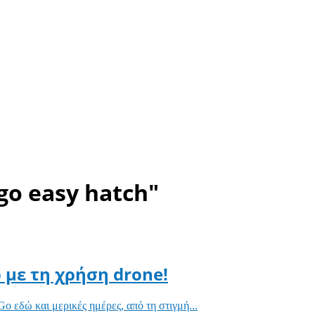
go easy hatch"
 με τη χρήση drone!
Go εδώ και μερικές ημέρες, από τη στιγμή...