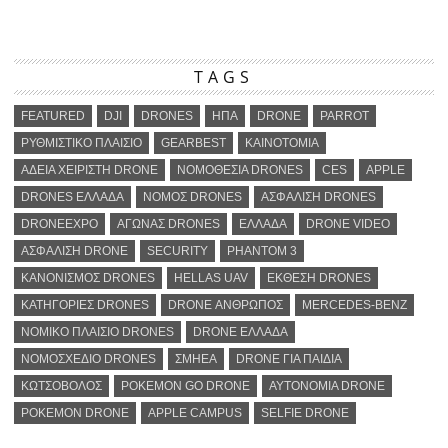
TAGS
FEATURED
DJI
DRONES
ΗΠΑ
DRONE
PARROT
ΡΥΘΜΙΣΤΙΚΟ ΠΛΑΙΣΙΟ
GEARBEST
ΚΑΙΝΟΤΟΜΙΑ
ΑΔΕΙΑ ΧΕΙΡΙΣΤΗ DRONE
ΝΟΜΟΘΕΣΙΑ DRONES
CES
APPLE
DRONES ΕΛΛΑΔΑ
ΝΟΜΟΣ DRONES
ΑΣΦΑΛΙΣΗ DRONES
DRONEEXPO
ΑΓΩΝΑΣ DRONES
ΕΛΛΑΔΑ
DRONE VIDEO
ΑΣΦΑΛΙΣΗ DRONE
SECURITY
PHANTOM 3
ΚΑΝΟΝΙΣΜΟΣ DRONES
HELLAS UAV
ΕΚΘΕΣΗ DRONES
ΚΑΤΗΓΟΡΙΕΣ DRONES
DRONE ΑΝΘΡΩΠΟΣ
MERCEDES-BENZ
ΝΟΜΙΚΟ ΠΛΑΙΣΙΟ DRONES
DRONE ΕΛΛΑΔΑ
ΝΟΜΟΣΧΕΔΙΟ DRONES
ΣΜΗΕΑ
DRONE ΓΙΑ ΠΑΙΔΙΑ
ΚΩΤΣΟΒΟΛΟΣ
POKEMON GO DRONE
ΑΥΤΟΝΟΜΙΑ DRONE
POKEMON DRONE
APPLE CAMPUS
SELFIE DRONE