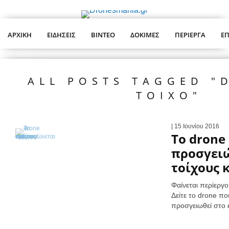
ΑΡΧΙΚΉ
ΕΙΔΉΣΕΙΣ
ΒΊΝΤΕΟ
ΔΟΚΙΜΈΣ
ΠΕΡΊΕΡΓΑ
ΕΠ
ALL POSTS TAGGED "
ΤΟΊΧΟ"
| 15 Ιουνίου 2016
Το drone
προσγει
τοίχους 
Φαίνεται περίεργο 
Δείτε το drone πο
προσγειωθεί στο 