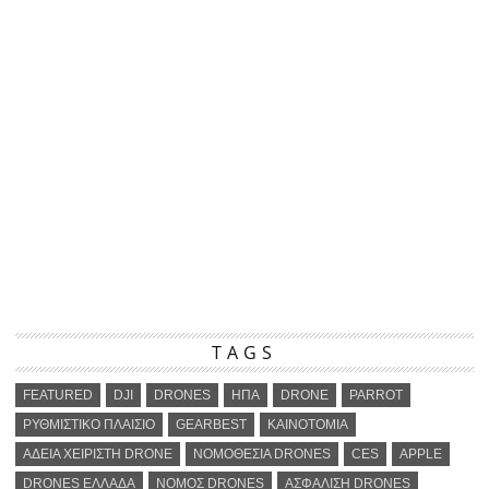
TAGS
FEATURED
DJI
DRONES
ΗΠΑ
DRONE
PARROT
ΡΥΘΜΙΣΤΙΚΟ ΠΛΑΙΣΙΟ
GEARBEST
ΚΑΙΝΟΤΟΜΙΑ
ΑΔΕΙΑ ΧΕΙΡΙΣΤΗ DRONE
ΝΟΜΟΘΕΣΙΑ DRONES
CES
APPLE
DRONES ΕΛΛΑΔΑ
ΝΟΜΟΣ DRONES
ΑΣΦΑΛΙΣΗ DRONES