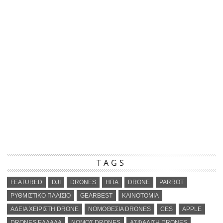
TAGS
FEATURED
DJI
DRONES
ΗΠΑ
DRONE
PARROT
ΡΥΘΜΙΣΤΙΚΟ ΠΛΑΙΣΙΟ
GEARBEST
ΚΑΙΝΟΤΟΜΙΑ
ΑΔΕΙΑ ΧΕΙΡΙΣΤΗ DRONE
ΝΟΜΟΘΕΣΙΑ DRONES
CES
APPLE
DRONES ΕΛΛΑΔΑ
ΝΟΜΟΣ DRONES
ΑΣΦΑΛΙΣΗ DRONES