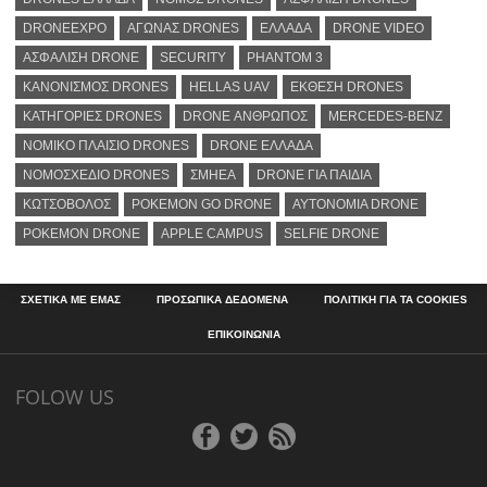
DRONEEXPO
ΑΓΩΝΑΣ DRONES
ΕΛΛΑΔΑ
DRONE VIDEO
ΑΣΦΑΛΙΣΗ DRONE
SECURITY
PHANTOM 3
ΚΑΝΟΝΙΣΜΟΣ DRONES
HELLAS UAV
ΕΚΘΕΣΗ DRONES
ΚΑΤΗΓΟΡΙΕΣ DRONES
DRONE ΑΝΘΡΩΠΟΣ
MERCEDES-BENZ
ΝΟΜΙΚΟ ΠΛΑΙΣΙΟ DRONES
DRONE ΕΛΛΑΔΑ
ΝΟΜΟΣΧΕΔΙΟ DRONES
ΣΜΗΕΑ
DRONE ΓΙΑ ΠΑΙΔΙΑ
ΚΩΤΣΟΒΟΛΟΣ
POKEMON GO DRONE
ΑΥΤΟΝΟΜΙΑ DRONE
POKEMON DRONE
APPLE CAMPUS
SELFIE DRONE
ΣΧΕΤΙΚΑ ΜΕ ΕΜΑΣ
ΠΡΟΣΩΠΙΚΑ ΔΕΔΟΜΕΝΑ
ΠΟΛΙΤΙΚΗ ΓΙΑ ΤΑ COOKIES
ΕΠΙΚΟΙΝΩΝΙΑ
FOLOW US