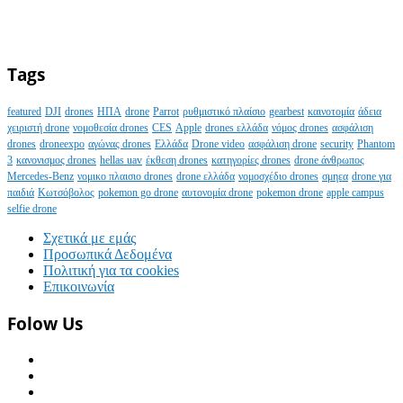
Tags
featured
DJI
drones
ΗΠΑ
drone
Parrot
ρυθμιστικό πλαίσιο
gearbest
καινοτομία
άδεια
χειριστή drone
νομοθεσία drones
CES
Apple
drones ελλάδα
νόμος drones
ασφάλιση
drones
droneexpo
αγώνας drones
Ελλάδα
Drone video
ασφάλιση drone
security
Phantom
3
κανονισμος drones
hellas uav
έκθεση drones
κατηγορίες drones
drone άνθρωπος
Mercedes-Benz
νομικο πλαισιο drones
drone ελλάδα
νομοσχέδιο drones
σμηεα
drone για
παιδιά
Κωτσόβολος
pokemon go drone
αυτονομία drone
pokemon drone
apple campus
selfie drone
Σχετικά με εμάς
Προσωπικά Δεδομένα
Πολιτική για τα cookies
Επικοινωνία
Folow Us