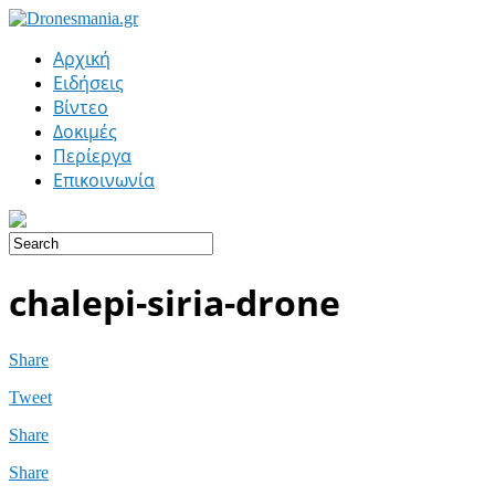
Αρχική
Ειδήσεις
Βίντεο
Δοκιμές
Περίεργα
Επικοινωνία
chalepi-siria-drone
Share
Tweet
Share
Share