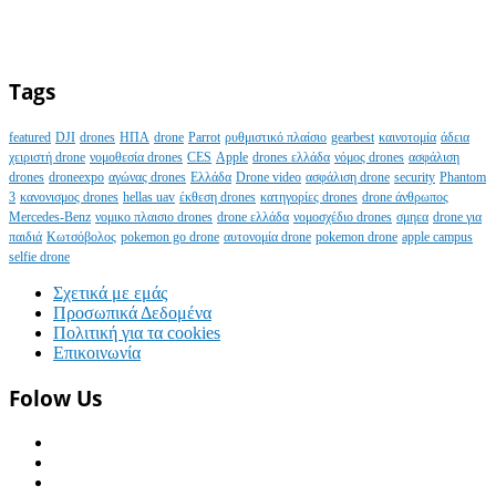
Tags
featured
DJI
drones
ΗΠΑ
drone
Parrot
ρυθμιστικό πλαίσιο
gearbest
καινοτομία
άδεια
χειριστή drone
νομοθεσία drones
CES
Apple
drones ελλάδα
νόμος drones
ασφάλιση
drones
droneexpo
αγώνας drones
Ελλάδα
Drone video
ασφάλιση drone
security
Phantom
3
κανονισμος drones
hellas uav
έκθεση drones
κατηγορίες drones
drone άνθρωπος
Mercedes-Benz
νομικο πλαισιο drones
drone ελλάδα
νομοσχέδιο drones
σμηεα
drone για
παιδιά
Κωτσόβολος
pokemon go drone
αυτονομία drone
pokemon drone
apple campus
selfie drone
Σχετικά με εμάς
Προσωπικά Δεδομένα
Πολιτική για τα cookies
Επικοινωνία
Folow Us