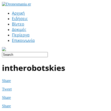
Αρχική
Ειδήσεις
Βίντεο
Δοκιμές
Περίεργα
Επικοινωνία
intherobotskies
Share
Tweet
Share
Share