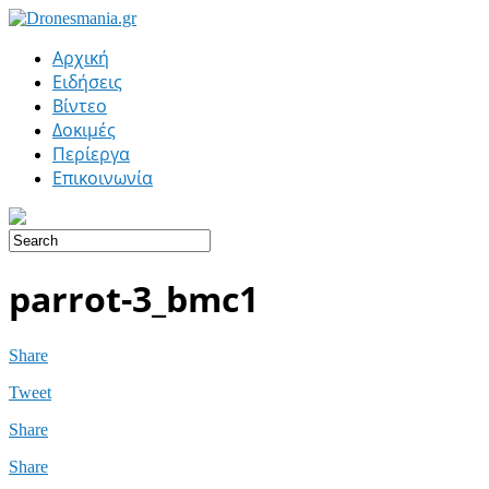
Αρχική
Ειδήσεις
Βίντεο
Δοκιμές
Περίεργα
Επικοινωνία
parrot-3_bmc1
Share
Tweet
Share
Share