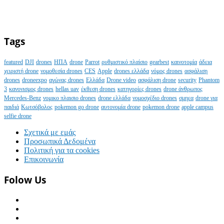
Tags
featured
DJI
drones
ΗΠΑ
drone
Parrot
ρυθμιστικό πλαίσιο
gearbest
καινοτομία
άδεια
χειριστή drone
νομοθεσία drones
CES
Apple
drones ελλάδα
νόμος drones
ασφάλιση
drones
droneexpo
αγώνας drones
Ελλάδα
Drone video
ασφάλιση drone
security
Phantom
3
κανονισμος drones
hellas uav
έκθεση drones
κατηγορίες drones
drone άνθρωπος
Mercedes-Benz
νομικο πλαισιο drones
drone ελλάδα
νομοσχέδιο drones
σμηεα
drone για
παιδιά
Κωτσόβολος
pokemon go drone
αυτονομία drone
pokemon drone
apple campus
selfie drone
Σχετικά με εμάς
Προσωπικά Δεδομένα
Πολιτική για τα cookies
Επικοινωνία
Folow Us