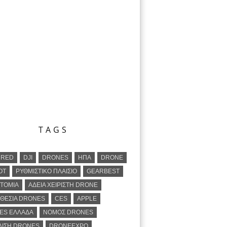
TAGS
URED
DJI
DRONES
ΗΠΑ
DRONE
OT
ΡΥΘΜΙΣΤΙΚΟ ΠΛΑΙΣΙΟ
GEARBEST
ΤΟΜΙΑ
ΑΔΕΙΑ ΧΕΙΡΙΣΤΗ DRONE
ΘΕΣΙΑ DRONES
CES
APPLE
ES ΕΛΛΑΔΑ
ΝΟΜΟΣ DRONES
ΛΙΣΗ DRONES
DRONEEXPO