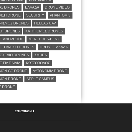
ΑΣ DRONES
ΕΛΛΑΔΑ
DRONE VIDEO
ΛΙΣΗ DRONE
SECURITY
PHANTOM 3
ΝΙΣΜΟΣ DRONES
HELLAS UAV
ΣΗ DRONES
ΚΑΤΗΓΟΡΙΕΣ DRONES
E ΑΝΘΡΩΠΟΣ
MERCEDES-BENZ
Ο ΠΛΑΙΣΙΟ DRONES
DRONE ΕΛΛΑΔΑ
ΣΧΕΔΙΟ DRONES
ΣΜΗΕΑ
 ΓΙΑ ΠΑΙΔΙΑ
ΚΩΤΣΟΒΟΛΟΣ
MON GO DRONE
ΑΥΤΟΝΟΜΙΑ DRONE
MON DRONE
APPLE CAMPUS
E DRONE
ΕΠΙΚΟΙΝΩΝΙΑ