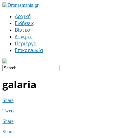
Αρχική
Ειδήσεις
Βίντεο
Δοκιμές
Περίεργα
Επικοινωνία
galaria
Share
Tweet
Share
Share