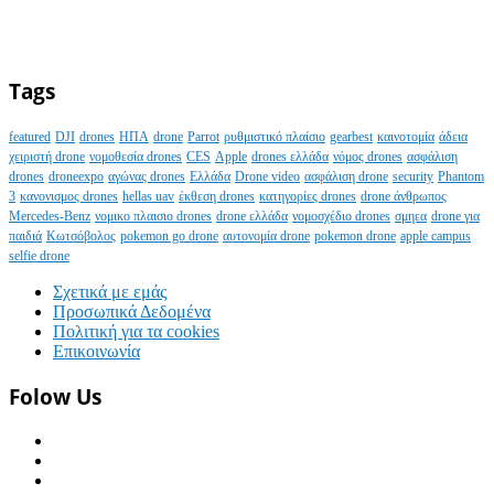
Tags
featured
DJI
drones
ΗΠΑ
drone
Parrot
ρυθμιστικό πλαίσιο
gearbest
καινοτομία
άδεια
χειριστή drone
νομοθεσία drones
CES
Apple
drones ελλάδα
νόμος drones
ασφάλιση
drones
droneexpo
αγώνας drones
Ελλάδα
Drone video
ασφάλιση drone
security
Phantom
3
κανονισμος drones
hellas uav
έκθεση drones
κατηγορίες drones
drone άνθρωπος
Mercedes-Benz
νομικο πλαισιο drones
drone ελλάδα
νομοσχέδιο drones
σμηεα
drone για
παιδιά
Κωτσόβολος
pokemon go drone
αυτονομία drone
pokemon drone
apple campus
selfie drone
Σχετικά με εμάς
Προσωπικά Δεδομένα
Πολιτική για τα cookies
Επικοινωνία
Folow Us