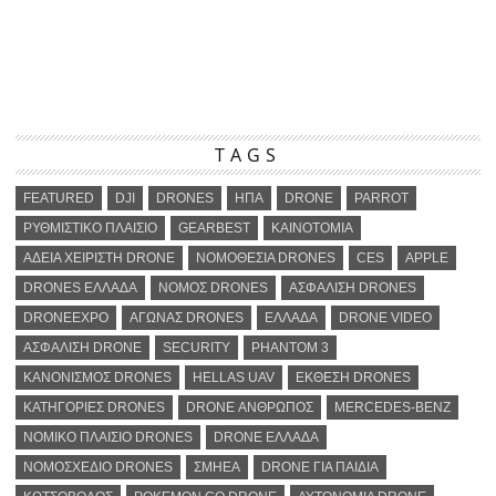
TAGS
FEATURED
DJI
DRONES
ΗΠΑ
DRONE
PARROT
ΡΥΘΜΙΣΤΙΚΟ ΠΛΑΙΣΙΟ
GEARBEST
ΚΑΙΝΟΤΟΜΙΑ
ΑΔΕΙΑ ΧΕΙΡΙΣΤΗ DRONE
ΝΟΜΟΘΕΣΙΑ DRONES
CES
APPLE
DRONES ΕΛΛΑΔΑ
ΝΟΜΟΣ DRONES
ΑΣΦΑΛΙΣΗ DRONES
DRONEEXPO
ΑΓΩΝΑΣ DRONES
ΕΛΛΑΔΑ
DRONE VIDEO
ΑΣΦΑΛΙΣΗ DRONE
SECURITY
PHANTOM 3
ΚΑΝΟΝΙΣΜΟΣ DRONES
HELLAS UAV
ΕΚΘΕΣΗ DRONES
ΚΑΤΗΓΟΡΙΕΣ DRONES
DRONE ΑΝΘΡΩΠΟΣ
MERCEDES-BENZ
ΝΟΜΙΚΟ ΠΛΑΙΣΙΟ DRONES
DRONE ΕΛΛΑΔΑ
ΝΟΜΟΣΧΕΔΙΟ DRONES
ΣΜΗΕΑ
DRONE ΓΙΑ ΠΑΙΔΙΑ