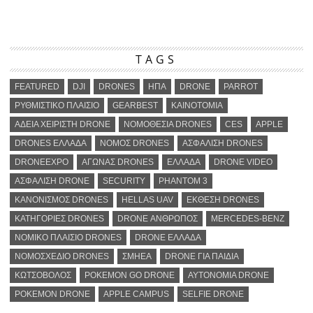
TAGS
FEATURED
DJI
DRONES
ΗΠΑ
DRONE
PARROT
ΡΥΘΜΙΣΤΙΚΟ ΠΛΑΙΣΙΟ
GEARBEST
ΚΑΙΝΟΤΟΜΙΑ
ΑΔΕΙΑ ΧΕΙΡΙΣΤΗ DRONE
ΝΟΜΟΘΕΣΙΑ DRONES
CES
APPLE
DRONES ΕΛΛΑΔΑ
ΝΟΜΟΣ DRONES
ΑΣΦΑΛΙΣΗ DRONES
DRONEEXPO
ΑΓΩΝΑΣ DRONES
ΕΛΛΑΔΑ
DRONE VIDEO
ΑΣΦΑΛΙΣΗ DRONE
SECURITY
PHANTOM 3
ΚΑΝΟΝΙΣΜΟΣ DRONES
HELLAS UAV
ΕΚΘΕΣΗ DRONES
ΚΑΤΗΓΟΡΙΕΣ DRONES
DRONE ΑΝΘΡΩΠΟΣ
MERCEDES-BENZ
ΝΟΜΙΚΟ ΠΛΑΙΣΙΟ DRONES
DRONE ΕΛΛΑΔΑ
ΝΟΜΟΣΧΕΔΙΟ DRONES
ΣΜΗΕΑ
DRONE ΓΙΑ ΠΑΙΔΙΑ
ΚΩΤΣΟΒΟΛΟΣ
POKEMON GO DRONE
ΑΥΤΟΝΟΜΙΑ DRONE
POKEMON DRONE
APPLE CAMPUS
SELFIE DRONE