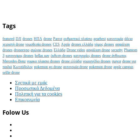
Tags
featured
DJI
drones
ΗΠΑ
drone
Parrot
ρυθμιστικό πλαίσιο
gearbest
καινοτομία
άδεια
χειριστή drone
νομοθεσία drones
CES
Apple
drones ελλάδα
νόμος drones
ασφάλιση
drones
droneexpo
αγώνας drones
Ελλάδα
Drone video
ασφάλιση drone
security
Phantom
3
κανονισμος drones
hellas uav
έκθεση drones
κατηγορίες drones
drone άνθρωπος
Mercedes-Benz
νομικο πλαισιο drones
drone ελλάδα
νομοσχέδιο drones
σμηεα
drone για
παιδιά
Κωτσόβολος
pokemon go drone
αυτονομία drone
pokemon drone
apple campus
selfie drone
Σχετικά με εμάς
Προσωπικά Δεδομένα
Πολιτική για τα cookies
Επικοινωνία
Folow Us