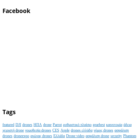
Facebook
Tags
featured
DJI
drones
ΗΠΑ
drone
Parrot
ρυθμιστικό πλαίσιο
gearbest
καινοτομία
άδεια
χειριστή drone
νομοθεσία drones
CES
Apple
drones ελλάδα
νόμος drones
ασφάλιση
drones
droneexpo
αγώνας drones
Ελλάδα
Drone video
ασφάλιση drone
security
Phantom