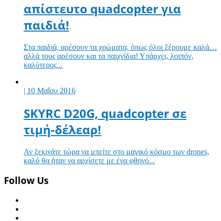
απίστευτο quadcopter για
παιδιά!
Στα παιδιά, αρέσουν τα χρώματα, όπως όλοι ξέρουμε καλά…
αλλά τους αρέσουν και τα παιχνίδια! Υπάρχει, λοιπόν,
καλύτερος...
| 10 Μαΐου 2016
SKYRC D20G, quadcopter σε
τιμή-δέλεαρ!
Αν ξεκινάτε τώρα να μπείτε στο μαγικό κόσμο των drones,
καλό θα ήταν να αρχίσετε με ένα φθηνό...
Follow Us