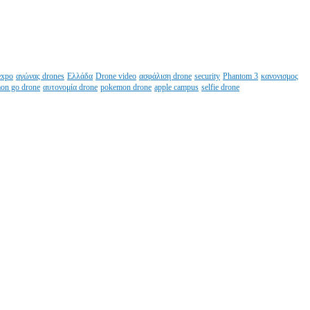
expo
αγώνας drones
Ελλάδα
Drone video
ασφάλιση drone
security
Phantom 3
κανονισμος
on go drone
αυτονομία drone
pokemon drone
apple campus
selfie drone