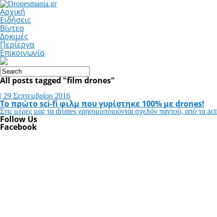
Αρχική
Ειδήσεις
Βίντεο
Δοκιμές
Περίεργα
Επικοινωνία
All posts tagged "film drones"
| 29 Σεπτεμβρίου 2016
Το πρώτο sci-fi φιλμ που γυρίστηκε 100% με drones!
Στις μέρες μας τα drones χρησιμοποιούνται σχεδόν παντού, από τα action
Follow Us
Facebook