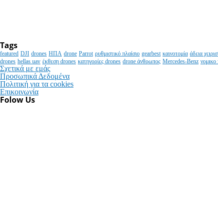
Tags
featured
DJI
drones
ΗΠΑ
drone
Parrot
ρυθμιστικό πλαίσιο
gearbest
καινοτομία
άδεια χειρι
drones
hellas uav
έκθεση drones
κατηγορίες drones
drone άνθρωπος
Mercedes-Benz
νομικο 
Σχετικά με εμάς
Προσωπικά Δεδομένα
Πολιτική για τα cookies
Επικοινωνία
Folow Us