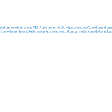
στή drone
νομοθεσία drones
CES
Apple
drones ελλάδα
νόμος drones
ασφάλιση drones
drone
πλαισιο drones
drone ελλάδα
νομοσχέδιο drones
σμηεα
drone για παιδιά
Κωτσόβολος
pokem