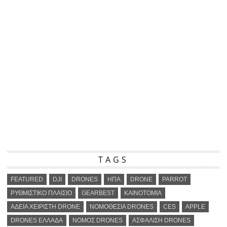
TAGS
FEATURED
DJI
DRONES
ΗΠΑ
DRONE
PARROT
ΡΥΘΜΙΣΤΙΚΟ ΠΛΑΙΣΙΟ
GEARBEST
ΚΑΙΝΟΤΟΜΙΑ
ΑΔΕΙΑ ΧΕΙΡΙΣΤΗ DRONE
ΝΟΜΟΘΕΣΙΑ DRONES
CES
APPLE
DRONES ΕΛΛΑΔΑ
ΝΟΜΟΣ DRONES
ΑΣΦΑΛΙΣΗ DRONES