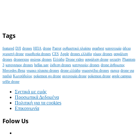
Tags
featured
DJI
drones
ΗΠΑ
drone
Parrot
ρυθμιστικό πλαίσιο
gearbest
καινοτομία
άδεια
χειριστή drone
νομοθεσία drones
CES
Apple
drones ελλάδα
νόμος drones
ασφάλιση
drones
droneexpo
αγώνας drones
Ελλάδα
Drone video
ασφάλιση drone
security
Phantom
3
κανονισμος drones
hellas uav
έκθεση drones
κατηγορίες drones
drone άνθρωπος
Mercedes-Benz
νομικο πλαισιο drones
drone ελλάδα
νομοσχέδιο drones
σμηεα
drone για
παιδιά
Κωτσόβολος
pokemon go drone
αυτονομία drone
pokemon drone
apple campus
selfie drone
Σχετικά με εμάς
Προσωπικά Δεδομένα
Πολιτική για τα cookies
Επικοινωνία
Folow Us