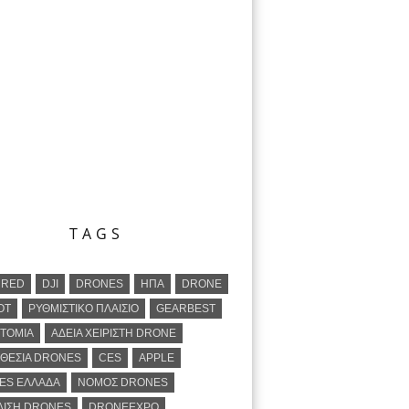
TAGS
URED
DJI
DRONES
ΗΠΑ
DRONE
OT
ΡΥΘΜΙΣΤΙΚΌ ΠΛΑΊΣΙΟ
GEARBEST
ΤΟΜΊΑ
ΆΔΕΙΑ ΧΕΙΡΙΣΤΉ DRONE
ΘΕΣΊΑ DRONES
CES
APPLE
ES ΕΛΛΆΔΑ
ΝΌΜΟΣ DRONES
ΛΙΣΗ DRONES
DRONEEXPO