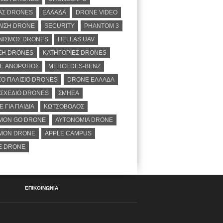
ΑΣ DRONES
ΕΛΛΆΔΑ
DRONE VIDEO
ΛΙΣΗ DRONE
SECURITY
PHANTOM 3
ΝΙΣΜΟΣ DRONES
HELLAS UAV
ΣΗ DRONES
ΚΑΤΗΓΟΡΊΕΣ DRONES
E ΆΝΘΡΩΠΟΣ
MERCEDES-BENZ
Ο ΠΛΑΙΣΙΟ DRONES
DRONE ΕΛΛΆΔΑ
ΣΧΈΔΙΟ DRONES
ΣΜΗΕΑ
 ΓΙΑ ΠΑΙΔΙΆ
ΚΩΤΣΌΒΟΛΟΣ
MON GO DRONE
ΑΥΤΟΝΟΜΊΑ DRONE
MON DRONE
APPLE CAMPUS
E DRONE
ΕΠΙΚΟΙΝΩΝΊΑ