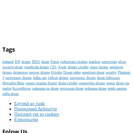
Tags
featured
DJI
drones
ΗΠΑ
drone
Parrot
ρυθμιστικό πλαίσιο
gearbest
καινοτομία
άδεια
χειριστή drone
νομοθεσία drones
CES
Apple
drones ελλάδα
νόμος drones
ασφάλιση
drones
droneexpo
αγώνας drones
Ελλάδα
Drone video
ασφάλιση drone
security
Phantom
3
κανονισμος drones
hellas uav
έκθεση drones
κατηγορίες drones
drone άνθρωπος
Mercedes-Benz
νομικο πλαισιο drones
drone ελλάδα
νομοσχέδιο drones
σμηεα
drone για
παιδιά
Κωτσόβολος
pokemon go drone
αυτονομία drone
pokemon drone
apple campus
selfie drone
Σχετικά με εμάς
Προσωπικά Δεδομένα
Πολιτική για τα cookies
Επικοινωνία
Folow Us